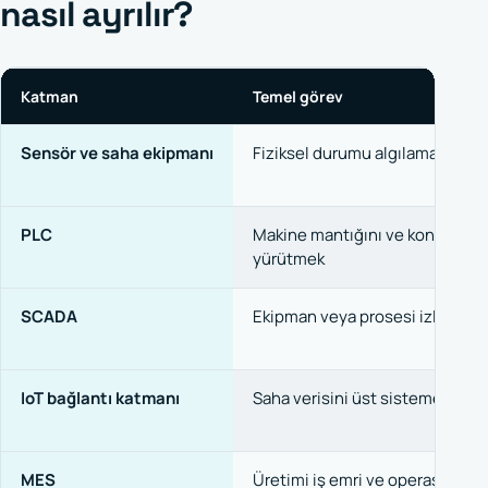
nasıl ayrılır?
Katman
Temel görev
Sensör ve saha ekipmanı
Fiziksel durumu algılamak
PLC
Makine mantığını ve kontrolün
yürütmek
SCADA
Ekipman veya prosesi izlemek
IoT bağlantı katmanı
Saha verisini üst sisteme taşı
MES
Üretimi iş emri ve operasyon