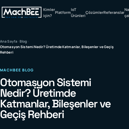
Kimler
IoT
Na
Platform
Çözümler
Referanslar
ana sayfa
için?
Ürünleri
ça
Ana Sayfa
Blog
Otomasyon Sistemi Nedir? Üretimde Katmanlar, Bileşenler ve Geçiş
Rehberi
MACHBEE BLOG
Otomasyon Sistemi
Nedir? Üretimde
Katmanlar, Bileşenler ve
Geçiş Rehberi